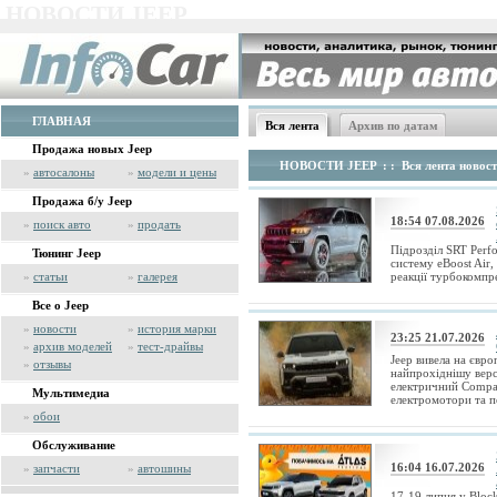
НОВОСТИ JEEP
ГЛАВНАЯ
Вся лента
Архив по датам
Продажа новых Jeep
НОВОСТИ JEEP
: : Вся лента новос
»
автосалоны
»
модели и цены
Продажа б/у Jeep
18:54 07.08.2026
»
поиск авто
»
продать
Підрозділ SRT Perf
Тюнинг Jeep
систему eBoost Air
»
статьи
»
галерея
реакції турбокомпрес
Все о Jeep
»
новости
»
история марки
23:25 21.07.2026
»
архив моделей
»
тест-драйвы
Jeep вивела на євр
»
отзывы
найпрохіднішу вер
електричний Compass
Мультимедиа
електромотори та п
»
обои
Обслуживание
16:04 16.07.2026
»
запчасти
»
автошины
17-19 липня у Block