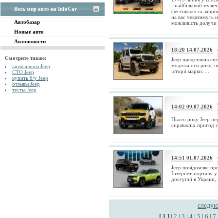
- найбільший музич
Весь мир авто на InfoCar
фестивалю та запрош
на вас чекатимуть но
Автобазар
можливість долучи .
Новые авто
Автоновости
18:20 14.07.2026
Смотрите также:
Jeep представив сп
модельного року, п
автосалоны Jeep
історії марки. ...
СТО Jeep
купить б/у Jeep
отзывы Jeep
тесты Jeep
14:02 09.07.2026
Цього року Jeep пе
справжніх пригод та
14:51 01.07.2026
Jeep повідомляє про
Інтернет-порталу у
доступні в Україні, п
следу
[ 1 ]
|
2
|
3
|
4
|
5
|
6
|
7