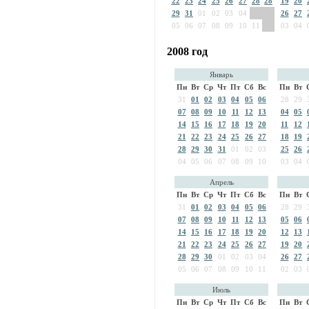
22
23
24
25
26
27
28
28
19
20
29
31
01
02
03
04
26
27
05
06
07
08
09
10
11
03
04
2008 год
Январь
Пн
Вт
Ср
Чт
Пт
Сб
Вс
Пн
Вт
31
01
02
03
04
05
06
28
29
07
08
09
10
11
12
13
04
05
14
15
16
17
18
19
20
11
12
21
22
23
24
25
26
27
18
19
28
29
30
31
01
02
03
25
26
04
05
06
07
08
09
10
03
04
Апрель
Пн
Вт
Ср
Чт
Пт
Сб
Вс
Пн
Вт
31
01
02
03
04
05
06
28
29
07
08
09
10
11
12
13
05
06
14
15
16
17
18
19
20
12
13
21
22
23
24
25
26
27
19
20
28
29
30
01
02
03
04
26
27
05
06
07
08
09
10
11
02
03
Июль
Пн
Вт
Ср
Чт
Пт
Сб
Вс
Пн
Вт