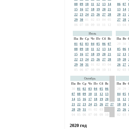
08
09
10
11
12
13
14
06
07
15
16
17
18
19
20
21
13
14
22
23
24
25
26
27
28
20
21
29
30
01
02
03
04
05
27
28
06
07
08
09
10
11
12
03
04
Июль
Пн
Вт
Ср
Чт
Пт
Сб
Вс
Пн
Вт
01
02
03
04
05
06
07
29
30
08
09
10
11
12
13
14
05
06
15
16
17
18
19
20
21
12
13
22
23
24
25
26
27
28
19
20
29
30
31
01
02
03
04
26
27
05
06
07
08
09
10
11
02
03
Октябрь
Пн
Вт
Ср
Чт
Пт
Сб
Вс
Пн
Вт
30
01
02
03
04
05
06
28
29
07
08
09
10
11
12
13
04
05
14
15
16
17
18
19
20
11
12
21
22
23
24
25
26
27
27
18
19
28
29
31
01
02
03
25
26
04
05
06
07
08
09
10
02
03
2020 год