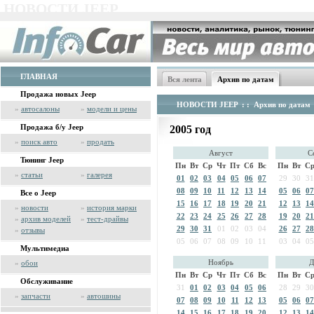
НОВОСТИ JEEP
ГЛАВНАЯ
Вся лента
Архив по датам
Продажа новых Jeep
НОВОСТИ JEEP
: : Архив по датам
»
автосалоны
»
модели и цены
Продажа б/у Jeep
2005 год
»
поиск авто
»
продать
Август
С
Тюнинг Jeep
Пн
Вт
Ср
Чт
Пт
Сб
Вс
Пн
Вт
С
»
статьи
»
галерея
01
02
03
04
05
06
07
29
30
31
08
09
10
11
12
13
14
05
06
07
Все о Jeep
15
16
17
18
19
20
21
12
13
14
»
новости
»
история марки
22
23
24
25
26
27
28
19
20
21
»
архив моделей
»
тест-драйвы
29
30
31
01
02
03
04
26
27
28
»
отзывы
05
06
07
08
09
10
11
03
04
05
Мультимедиа
Ноябрь
Д
»
обои
Пн
Вт
Ср
Чт
Пт
Сб
Вс
Пн
Вт
С
Обслуживание
31
01
02
03
04
05
06
28
29
30
»
запчасти
»
автошины
07
08
09
10
11
12
13
05
06
07
14
15
16
17
18
19
20
12
13
14