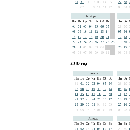
30
31
01
02
03
04
05
27
28
06
07
08
09
10
11
12
03
04
Октябрь
Пн
Вт
Ср
Чт
Пт
Сб
Вс
Пн
Вт
01
02
03
04
05
06
07
29
30
08
09
10
11
12
13
14
05
06
15
16
17
18
19
20
21
12
13
22
23
24
25
26
27
28
28
19
20
29
31
01
02
03
04
26
27
05
06
07
08
09
10
11
03
04
2019 год
Январь
Пн
Вт
Ср
Чт
Пт
Сб
Вс
Пн
Вт
31
01
02
03
04
05
06
28
29
07
08
09
10
11
12
13
04
05
14
15
16
17
18
19
20
11
12
21
22
23
24
25
26
27
18
19
28
29
30
31
01
02
03
25
26
04
05
06
07
08
09
10
04
05
Апрель
Пн
Вт
Ср
Чт
Пт
Сб
Вс
Пн
Вт
01
02
03
04
05
06
07
29
30