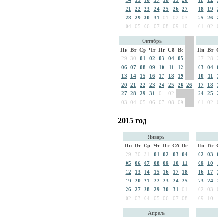
14
15
16
17
18
19
20
11
12
21
22
23
24
25
26
27
18
19
28
29
30
31
01
02
03
25
26
04
05
06
07
08
09
10
01
02
Октябрь
Пн
Вт
Ср
Чт
Пт
Сб
Вс
Пн
Вт
29
30
01
02
03
04
05
27
28
06
07
08
09
10
11
12
03
04
13
14
15
16
17
18
19
10
11
20
21
22
23
24
25
26
26
17
18
27
28
29
31
01
02
24
25
03
04
05
06
07
08
09
01
02
2015 год
Январь
Пн
Вт
Ср
Чт
Пт
Сб
Вс
Пн
Вт
29
30
31
01
02
03
04
02
03
05
06
07
08
09
10
11
09
10
12
13
14
15
16
17
18
16
17
19
20
21
22
23
24
25
23
24
26
27
28
29
30
31
01
02
03
02
03
04
05
06
07
08
09
10
Апрель