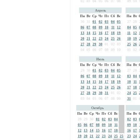
02
03
04
05
06
07
08
09
10
Апрель
Пн
Вт
Ср
Чт
Пт
Сб
Вс
Пн
Вт
30
31
01
02
03
04
05
27
28
06
07
08
09
10
11
12
04
05
13
14
15
16
17
18
19
11
12
20
21
22
23
24
25
26
18
19
27
28
29
30
01
02
03
25
26
04
05
06
07
08
09
10
01
02
Июль
Пн
Вт
Ср
Чт
Пт
Сб
Вс
Пн
Вт
29
30
01
02
03
04
05
27
28
06
07
08
09
10
11
12
03
04
13
14
15
16
17
18
19
10
11
20
21
22
23
24
25
26
17
18
27
28
29
30
31
01
02
24
25
03
04
05
06
07
08
09
31
01
Октябрь
Пн
Вт
Ср
Чт
Пт
Сб
Вс
Пн
Вт
28
29
30
01
02
03
04
02
03
05
06
07
08
09
10
11
09
10
12
13
14
15
16
17
18
16
17
19
20
21
22
23
24
25
25
23
24