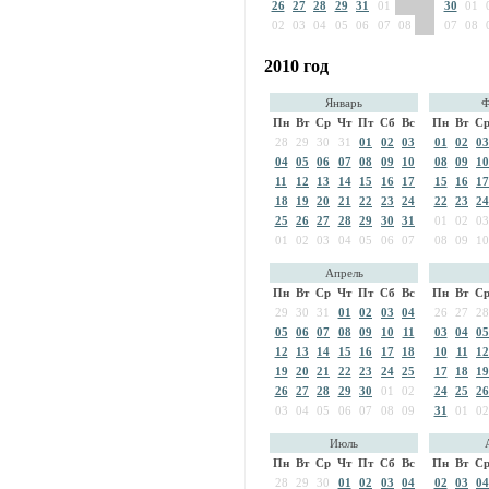
26
27
28
29
31
01
30
01
02
03
04
05
06
07
08
07
08
2010 год
Январь
Ф
Пн
Вт
Ср
Чт
Пт
Сб
Вс
Пн
Вт
С
28
29
30
31
01
02
03
01
02
03
04
05
06
07
08
09
10
08
09
10
11
12
13
14
15
16
17
15
16
17
18
19
20
21
22
23
24
22
23
24
25
26
27
28
29
30
31
01
02
03
01
02
03
04
05
06
07
08
09
10
Апрель
Пн
Вт
Ср
Чт
Пт
Сб
Вс
Пн
Вт
С
29
30
31
01
02
03
04
26
27
28
05
06
07
08
09
10
11
03
04
05
12
13
14
15
16
17
18
10
11
12
19
20
21
22
23
24
25
17
18
19
26
27
28
29
30
01
02
24
25
26
03
04
05
06
07
08
09
31
01
02
Июль
Пн
Вт
Ср
Чт
Пт
Сб
Вс
Пн
Вт
С
28
29
30
01
02
03
04
02
03
04