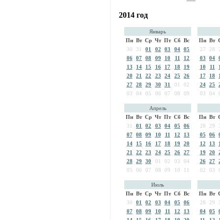
2014 год
Январь
Пн
Вт
Ср
Чт
Пт
Сб
Вс
Пн
Вт
30
31
01
02
03
04
05
27
28
06
07
08
09
10
11
12
03
04
13
14
15
16
17
18
19
10
11
20
21
22
23
24
25
26
17
18
27
28
29
30
31
01
02
24
25
03
04
05
06
07
08
09
03
04
Апрель
Пн
Вт
Ср
Чт
Пт
Сб
Вс
Пн
Вт
31
01
02
03
04
05
06
28
29
07
08
09
10
11
12
13
05
06
14
15
16
17
18
19
20
12
13
21
22
23
24
25
26
27
19
20
28
29
30
01
02
03
04
26
27
05
06
07
08
09
10
11
02
03
Июль
Пн
Вт
Ср
Чт
Пт
Сб
Вс
Пн
Вт
30
01
02
03
04
05
06
28
29
07
08
09
10
11
12
13
04
05