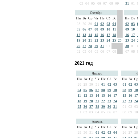
03
04
05
06
07
08
09
31
01
Октябрь
Пн
Вт
Ср
Чт
Пт
Сб
Вс
Пн
Вт
28
29
30
01
02
03
04
02
03
05
06
07
08
09
10
11
09
10
12
13
14
15
16
17
18
16
17
19
20
21
22
23
24
25
25
23
24
26
27
28
29
31
01
30
01
02
03
04
05
06
07
08
07
08
2021 год
Январь
Ф
Пн
Вт
Ср
Чт
Пт
Сб
Вс
Пн
Вт
С
28
29
30
31
01
02
03
01
02
03
04
05
06
07
08
09
10
08
09
10
11
12
13
14
15
16
17
15
16
17
18
19
20
21
22
23
24
22
23
24
25
26
27
28
29
30
31
01
02
03
01
02
03
04
05
06
07
08
09
10
Апрель
Пн
Вт
Ср
Чт
Пт
Сб
Вс
Пн
Вт
С
29
30
31
01
02
03
04
26
27
28
05
06
07
08
09
10
11
03
04
05