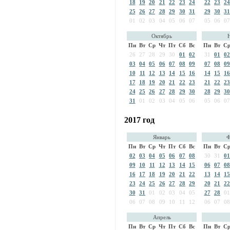
18
19
20
21
22
23
24
22
23
24
25
26
27
28
29
30
31
29
30
31
01
02
03
04
05
06
07
05
06
07
Октябрь
Пн
Вт
Ср
Чт
Пт
Сб
Вс
Пн
Вт
С
26
27
28
29
30
01
02
31
01
02
03
04
05
06
07
08
09
07
08
09
10
11
12
13
14
15
16
14
15
16
17
18
19
20
21
22
23
21
22
23
24
25
26
27
28
29
30
28
29
30
31
01
02
03
04
05
06
05
06
07
2017 год
Январь
Ф
Пн
Вт
Ср
Чт
Пт
Сб
Вс
Пн
Вт
С
02
03
04
05
06
07
08
30
31
01
09
10
11
12
13
14
15
06
07
08
16
17
18
19
20
21
22
13
14
15
23
24
25
26
27
28
29
20
21
22
30
31
01
02
03
04
05
27
28
01
06
07
08
09
10
11
12
06
07
08
Апрель
Пн
Вт
Ср
Чт
Пт
Сб
Вс
Пн
Вт
С