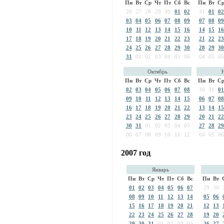
Пн
Вт
Ср
Чт
Пт
Сб
Вс
Пн
Вт
С
26
27
28
29
30
01
02
31
01
02
03
04
05
06
07
08
09
07
08
09
10
11
12
13
14
15
16
14
15
16
17
18
19
20
21
22
23
21
22
23
24
25
26
27
28
29
30
28
29
30
31
01
02
03
04
05
06
04
05
06
Октябрь
Пн
Вт
Ср
Чт
Пт
Сб
Вс
Пн
Вт
С
02
03
04
05
06
07
08
30
31
01
09
10
11
12
13
14
15
06
07
08
16
17
18
19
20
21
22
13
14
15
23
24
25
26
27
28
29
20
21
22
30
31
01
02
03
04
05
27
28
29
06
07
08
09
10
11
12
04
05
06
2007 год
Январь
Пн
Вт
Ср
Чт
Пт
Сб
Вс
Пн
Вт
01
02
03
04
05
06
07
29
30
08
09
10
11
12
13
14
05
06
15
16
17
18
19
20
21
12
13
22
23
24
25
26
27
28
19
20
29
30
31
01
02
03
04
26
27