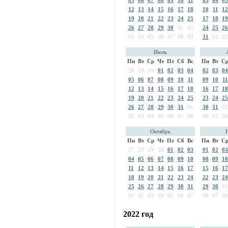
12
13
14
15
16
17
18
10
11
12
19
20
21
22
23
24
25
17
18
19
26
27
28
29
30
01
02
24
25
26
03
04
05
06
07
08
09
31
01
02
Июль
Пн
Вт
Ср
Чт
Пт
Сб
Вс
Пн
Вт
С
28
29
30
01
02
03
04
02
03
04
05
06
07
08
09
10
11
09
10
11
12
13
14
15
16
17
18
16
17
18
19
20
21
22
23
24
25
23
24
25
26
27
28
29
30
31
01
30
31
01
02
03
04
05
06
07
08
06
07
08
Октябрь
Пн
Вт
Ср
Чт
Пт
Сб
Вс
Пн
Вт
С
27
28
29
30
01
02
03
01
02
03
04
05
06
07
08
09
10
08
09
10
11
12
13
14
15
16
17
15
16
17
18
19
20
21
22
23
24
22
23
24
25
26
27
28
29
30
31
29
30
01
01
02
03
04
05
06
07
06
07
08
2022 год