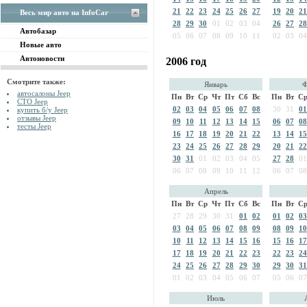
21
22
23
24
25
26
27
19
20
21
Весь мир авто на InfoCar
28
29
30
01
02
03
04
26
27
28
Автобазар
05
06
07
08
09
10
11
02
03
04
Новые авто
Автоновости
2006 год
Смотрите также:
Январь
Ф
автосалоны Jeep
Пн
Вт
Ср
Чт
Пт
Сб
Вс
Пн
Вт
С
СТО Jeep
02
03
04
05
06
07
08
30
31
01
купить б/у Jeep
отзывы Jeep
09
10
11
12
13
14
15
06
07
08
тесты Jeep
16
17
18
19
20
21
22
13
14
15
23
24
25
26
27
28
29
20
21
22
30
31
01
02
03
04
05
27
28
01
06
07
08
09
10
11
12
06
07
08
Апрель
Пн
Вт
Ср
Чт
Пт
Сб
Вс
Пн
Вт
С
27
28
29
30
31
01
02
01
02
03
03
04
05
06
07
08
09
08
09
10
10
11
12
13
14
15
16
15
16
17
17
18
19
20
21
22
23
22
23
24
24
25
26
27
28
29
30
29
30
31
01
02
03
04
05
06
07
05
06
07
Июль