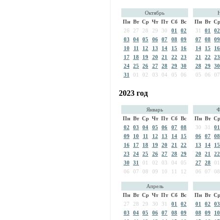
Октябрь
Пн
Вт
Ср
Чт
Пт
Сб
Вс
Пн
Вт
С
26
27
28
29
30
01
02
31
01
02
03
04
05
06
07
08
09
07
08
09
10
11
12
13
14
15
16
14
15
16
17
18
19
20
21
22
23
21
22
23
24
25
26
27
28
29
30
28
29
30
31
01
02
03
04
05
06
05
06
07
2023 год
Январь
Ф
Пн
Вт
Ср
Чт
Пт
Сб
Вс
Пн
Вт
С
02
03
04
05
06
07
08
30
31
01
09
10
11
12
13
14
15
06
07
08
16
17
18
19
20
21
22
13
14
15
23
24
25
26
27
28
29
20
21
22
30
31
01
02
03
04
05
27
28
01
06
07
08
09
10
11
12
06
07
08
Апрель
Пн
Вт
Ср
Чт
Пт
Сб
Вс
Пн
Вт
С
27
28
29
30
31
01
02
01
02
03
03
04
05
06
07
08
09
08
09
10