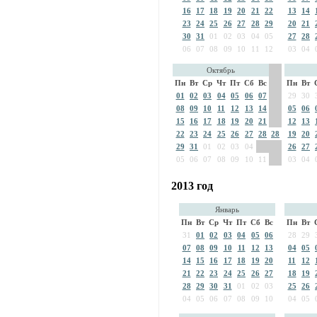
16
17
18
19
20
21
22
13
14
23
24
25
26
27
28
29
20
21
30
31
01
02
03
04
05
27
28
06
07
08
09
10
11
12
03
04
Октябрь
Пн
Вт
Ср
Чт
Пт
Сб
Вс
Пн
Вт
01
02
03
04
05
06
07
29
30
08
09
10
11
12
13
14
05
06
15
16
17
18
19
20
21
12
13
22
23
24
25
26
27
28
28
19
20
29
31
01
02
03
04
26
27
05
06
07
08
09
10
11
03
04
2013 год
Январь
Пн
Вт
Ср
Чт
Пт
Сб
Вс
Пн
Вт
31
01
02
03
04
05
06
28
29
07
08
09
10
11
12
13
04
05
14
15
16
17
18
19
20
11
12
21
22
23
24
25
26
27
18
19
28
29
30
31
01
02
03
25
26
04
05
06
07
08
09
10
04
05