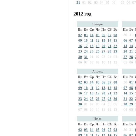
31
01
02
03
04
05
06
05
06
07
2012 год
Январь
Пн
Вт
Ср
Чт
Пт
Сб
Вс
Пн
Вт
02
03
04
05
06
07
08
30
31
09
10
11
12
13
14
15
06
07
16
17
18
19
20
21
22
13
14
23
24
25
26
27
28
29
20
21
30
31
01
02
03
04
05
27
28
06
07
08
09
10
11
12
05
06
Апрель
Пн
Вт
Ср
Чт
Пт
Сб
Вс
Пн
Вт
02
03
04
05
06
07
08
30
01
09
10
11
12
13
14
15
07
08
16
17
18
19
20
21
22
14
15
23
24
25
26
27
28
29
21
22
30
01
02
03
04
05
06
28
29
07
08
09
10
11
12
13
04
05
Июль
Пн
Вт
Ср
Чт
Пт
Сб
Вс
Пн
Вт
02
03
04
05
06
07
08
30
31
09
10
11
12
13
14
15
06
07