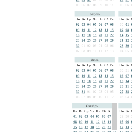
05
06
07
08
09
10
11
05
06
Апрель
Пн
Вт
Ср
Чт
Пт
Сб
Вс
Пн
Вт
02
03
04
05
06
07
08
30
01
09
10
11
12
13
14
15
07
08
16
17
18
19
20
21
22
14
15
23
24
25
26
27
28
29
21
22
30
01
02
03
04
05
06
28
29
07
08
09
10
11
12
13
04
05
Июль
Пн
Вт
Ср
Чт
Пт
Сб
Вс
Пн
Вт
02
03
04
05
06
07
08
30
31
09
10
11
12
13
14
15
06
07
16
17
18
19
20
21
22
13
14
23
24
25
26
27
28
29
20
21
30
31
01
02
03
04
05
27
28
06
07
08
09
10
11
12
03
04
Октябрь
Пн
Вт
Ср
Чт
Пт
Сб
Вс
Пн
Вт
01
02
03
04
05
06
07
29
30
08
09
10
11
12
13
14
05
06
15
16
17
18
19
20
21
12
13