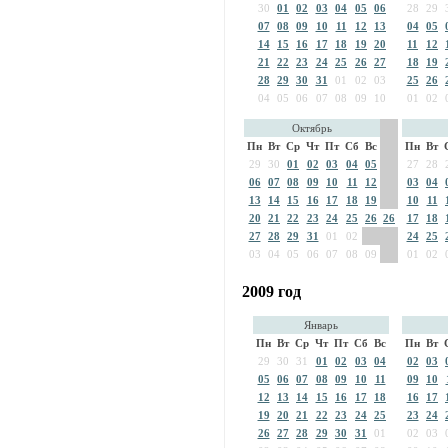
30
01
02
03
04
05
06
28
29
07
08
09
10
11
12
13
04
05
14
15
16
17
18
19
20
11
12
21
22
23
24
25
26
27
18
19
28
29
30
31
01
02
03
25
26
04
05
06
07
08
09
10
01
02
Октябрь
Пн
Вт
Ср
Чт
Пт
Сб
Вс
Пн
Вт
29
30
01
02
03
04
05
27
28
06
07
08
09
10
11
12
03
04
13
14
15
16
17
18
19
10
11
20
21
22
23
24
25
26
26
17
18
27
28
29
31
01
02
24
25
03
04
05
06
07
08
09
01
02
2009 год
Январь
Пн
Вт
Ср
Чт
Пт
Сб
Вс
Пн
Вт
29
30
31
01
02
03
04
02
03
05
06
07
08
09
10
11
09
10
12
13
14
15
16
17
18
16
17
19
20
21
22
23
24
25
23
24
26
27
28
29
30
31
01
02
03