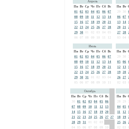
Апрель
Пн
Вт
Ср
Чт
Пт
Сб
Вс
Пн
Вт
01
02
03
04
05
06
07
29
30
08
09
10
11
12
13
14
06
07
15
16
17
18
19
20
21
13
14
22
23
24
25
26
27
28
20
21
29
30
01
02
03
04
05
27
28
06
07
08
09
10
11
12
03
04
Июль
Пн
Вт
Ср
Чт
Пт
Сб
Вс
Пн
Вт
01
02
03
04
05
06
07
29
30
08
09
10
11
12
13
14
05
06
15
16
17
18
19
20
21
12
13
22
23
24
25
26
27
28
19
20
29
30
31
01
02
03
04
26
27
05
06
07
08
09
10
11
02
03
Октябрь
Пн
Вт
Ср
Чт
Пт
Сб
Вс
Пн
Вт
30
01
02
03
04
05
06
28
29
07
08
09
10
11
12
13
04
05
14
15
16
17
18
19
20
11
12
21
22
23
24
25
26
27
27
18
19
28
29
31
01
02
03
25
26
04
05
06
07
08
09
10
02
03