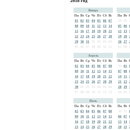
2018 год
Январь
Пн
Вт
Ср
Чт
Пт
Сб
Вс
Пн
Вт
01
02
03
04
05
06
07
29
30
08
09
10
11
12
13
14
05
06
15
16
17
18
19
20
21
12
13
22
23
24
25
26
27
28
19
20
29
30
31
01
02
03
04
26
27
05
06
07
08
09
10
11
05
06
Апрель
Пн
Вт
Ср
Чт
Пт
Сб
Вс
Пн
Вт
02
03
04
05
06
07
08
30
01
09
10
11
12
13
14
15
07
08
16
17
18
19
20
21
22
14
15
23
24
25
26
27
28
29
21
22
30
01
02
03
04
05
06
28
29
07
08
09
10
11
12
13
04
05
Июль
Пн
Вт
Ср
Чт
Пт
Сб
Вс
Пн
Вт
02
03
04
05
06
07
08
30
31
09
10
11
12
13
14
15
06
07
16
17
18
19
20
21
22
13
14
23
24
25
26
27
28
29
20
21