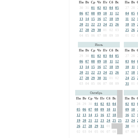
Пн
Вт
Ср
Чт
Пт
Сб
Вс
Пн
Вт
30
31
01
02
03
04
05
27
28
06
07
08
09
10
11
12
04
05
13
14
15
16
17
18
19
11
12
20
21
22
23
24
25
26
18
19
27
28
29
30
01
02
03
25
26
04
05
06
07
08
09
10
01
02
Июль
Пн
Вт
Ср
Чт
Пт
Сб
Вс
Пн
Вт
29
30
01
02
03
04
05
27
28
06
07
08
09
10
11
12
03
04
13
14
15
16
17
18
19
10
11
20
21
22
23
24
25
26
17
18
27
28
29
30
31
01
02
24
25
03
04
05
06
07
08
09
31
01
Октябрь
Пн
Вт
Ср
Чт
Пт
Сб
Вс
Пн
Вт
28
29
30
01
02
03
04
02
03
05
06
07
08
09
10
11
09
10
12
13
14
15
16
17
18
16
17
19
20
21
22
23
24
25
25
23
24
26
27
28
29
31
01
30
01
02
03
04
05
06
07
08
07
08