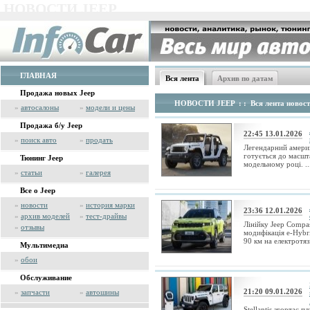
НОВОСТИ JEEP
ГЛАВНАЯ
Вся лента
Архив по датам
Продажа новых Jeep
НОВОСТИ JEEP
: : Вся лента новос
»
автосалоны
»
модели и цены
Продажа б/у Jeep
22:45 13.01.2026
»
поиск авто
»
продать
Легендарний америк
готується до масшт
Тюнинг Jeep
модельному році. ..
»
статьи
»
галерея
Все о Jeep
»
новости
»
история марки
23:36 12.01.2026
»
архив моделей
»
тест-драйвы
Лінійку Jeep Compa
»
отзывы
модифікація e-Hybr
90 км на електротязі.
Мультимедиа
»
обои
Обслуживание
21:20 09.01.2026
»
запчасти
»
автошины
Stellantis згортає п