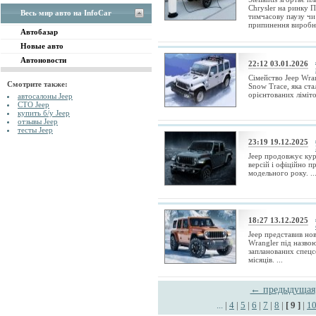
Chrysler на ринку 
Весь мир авто на InfoCar
тимчасову паузу чи
припинення виробни
Автобазар
Новые авто
Автоновости
22:12 03.01.2026
Сімейство Jeep Wra
Смотрите также:
Snow Trace, яка ст
орієнтованих ліміто
автосалоны Jeep
СТО Jeep
купить б/у Jeep
отзывы Jeep
тесты Jeep
23:19 19.12.2025
Jeep продовжує кур
версій і офіційно 
модельного року. ..
18:27 13.12.2025
Jeep представив но
Wrangler під назвою
запланованих спецс
місяців. ...
← предыдущая
...
|
4
|
5
|
6
|
7
|
8
|
[ 9 ]
|
1