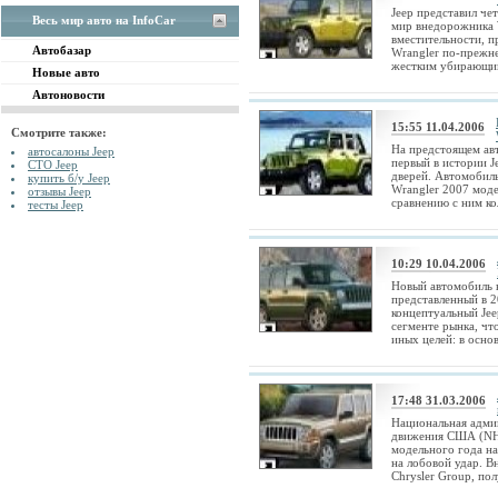
Jeep представил че
Весь мир авто на InfoCar
мир внедорожника 
вместительности, п
Автобазар
Wrangler по-прежн
жестким убирающимс
Новые авто
Автоновости
15:55 11.04.2006
Смотрите также:
На предстоящем авт
автосалоны Jeep
первый в истории J
СТО Jeep
дверей. Автомобиль
купить б/у Jeep
Wrangler 2007 моде
отзывы Jeep
сравнению с ним кол
тесты Jeep
10:29 10.04.2006
Новый автомобиль к
представленный в 2
концептуальный Jee
сегменте рынка, чт
иных целей: в основ
17:48 31.03.2006
Национальная адми
движения США (NH
модельного года на
на лобовой удар. 
Chrysler Group, по