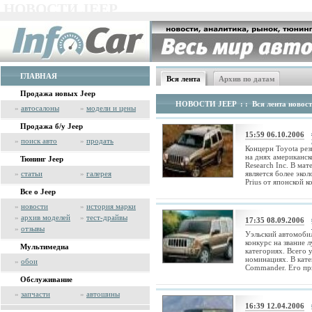
НОВОСТИ JEEP
ГЛАВНАЯ
Вся лента
Архив по датам
Продажа новых Jeep
НОВОСТИ JEEP
: : Вся лента новос
»
автосалоны
»
модели и цены
Продажа б/у Jeep
15:59 06.10.2006
»
поиск авто
»
продать
Концерн Toyota рез
на днях американс
Тюнинг Jeep
Research Inc. В мат
»
статьи
»
галерея
является более эко
Prius от японской ко
Все о Jeep
»
новости
»
история марки
»
архив моделей
»
тест-драйвы
17:35 08.09.2006
»
отзывы
Уэльский автомоби
конкурс на звание 
Мультимедиа
категориях. Всего 
номинациях. В кате
»
обои
Commander. Его при
Обслуживание
»
запчасти
»
автошины
16:39 12.04.2006