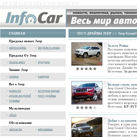
JEEP GRAND CHEROKEE
ГЛАВНАЯ
ТЕСТ-ДРАЙВЫ JEEP
: :
Jeep Grand 
Продажа новых Jeep
Золото Рейна
»
автосалоны
»
модели и цены
Последнее поколени
которого намечен н
Продажа б/у Jeep
платформе Mercede
качества автомобил
»
поиск авто
»
продать
стал намного комфо
дорогам. Дизайн то
Тюнинг Jeep
Источник:
За руле
»
статьи
»
галерея
Все о Jeep
Больше стиля, ме
Jeep Grand Cheroke
»
новости
»
история марки
сформировала в «н
»
архив моделей
»
тест-драйвы
любовь к кроссовер
только появившись 
»
отзывы
яростного возрожд
Источник:
KP-AVT
Мультимедиа
»
обои
Добро с кулаками
Обслуживание
Говорят, в одну ре
Jeep Grand Cheroke
»
запчасти
»
автошины
девяностые», и тог
Помните сцену с п