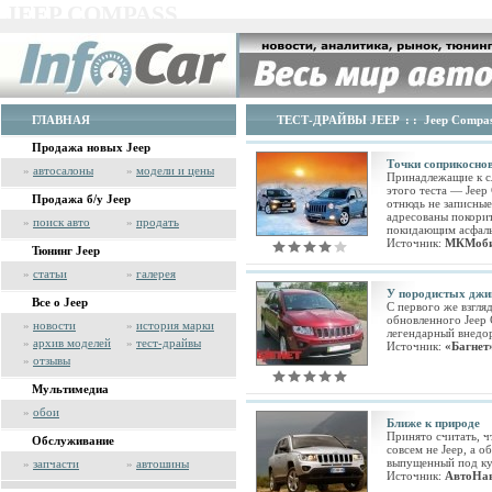
JEEP COMPASS
ГЛАВНАЯ
ТЕСТ-ДРАЙВЫ JEEP
: :
Jeep Compa
Продажа новых Jeep
Точки соприкосно
»
автосалоны
»
модели и цены
Принадлежащие к 
этого теста — Jeep
Продажа б/у Jeep
отнюдь не записны
адресованы покорит
»
поиск авто
»
продать
покидающим асфаль
Источник:
МКМоб
Тюнинг Jeep
»
статьи
»
галерея
У породистых джип
Все о Jeep
С первого же взгляд
обновленного Jeep 
»
новости
»
история марки
легендарный внедо
»
архив моделей
»
тест-драйвы
Источник:
«Багнет
»
отзывы
Мультимедиа
»
обои
Ближе к природе
Принято считать, ч
Обслуживание
совсем не Jeep, а 
выпущенный под ку
»
запчасти
»
автошины
Источник:
АвтоНав