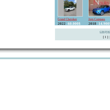
Grand Cherokee
Jeep Compass
2022
60.000$
2018
14.900
следу
[ 1 ]