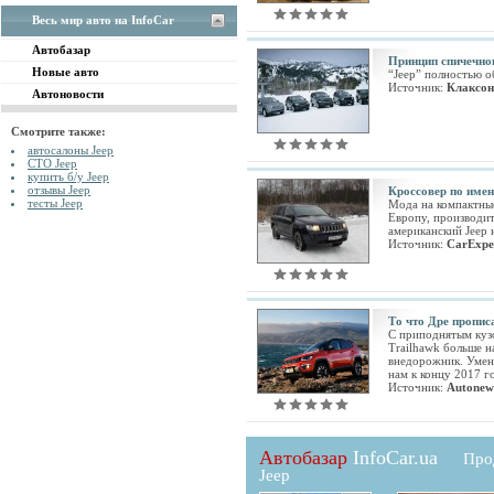
Весь мир авто на InfoCar
Автобазар
Принцип спичечно
Новые авто
“Jeep” полностью о
Источник:
Клаксон
Автоновости
Смотрите также:
автосалоны Jeep
СТО Jeep
купить б/у Jeep
отзывы Jeep
Кроссовер по имен
тесты Jeep
Мода на компактны
Европу, производи
американский Jeep н
Источник:
CarExpe
То что Дре пропис
С приподнятым куз
Trailhawk больше н
внедорожник. Умен
нам к концу 2017 г
Источник:
Autonew
Автобазар
InfoCar.ua
Про
Jeep