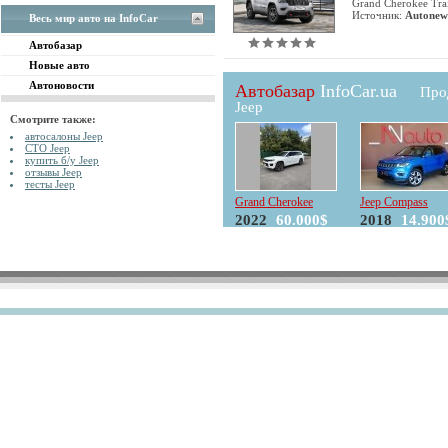
Grand Cherokee Tra
Источник:
Autonew
Весь мир авто на InfoCar
Автобазар
Новые авто
Автоновости
Автобазар
InfoCar.ua
Про
Jeep
Смотрите также:
автосалоны Jeep
СТО Jeep
купить б/у Jeep
отзывы Jeep
тесты Jeep
Grand Cherokee
Jeep Compass
2022
60.000$
2018
14.900