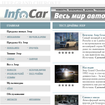
JEEP GRAND CHEROKEE
ГЛАВНАЯ
ТЕСТ-ДРАЙВЫ JEEP
Продажа новых Jeep
Безумец: Jeep Gra
»
автосалоны
»
модели и цены
Самый мощный в ми
Porsche и не Lambo
Продажа б/у Jeep
в экстремальном и
восьмёркой серии 
»
поиск авто
»
продать
даже по нынешним 
полноразмерный ве
Тюнинг Jeep
и, как выяснили мы
Источник:
Carswee
»
статьи
»
галерея
Все о Jeep
Наследие
»
новости
»
история марки
Jeep Grand Cheroke
»
архив моделей
»
тест-драйвы
1992 году и стал к
девяностых». За вс
»
отзывы
внедорожник разош
миллионов экземпля
Мультимедиа
пришлось как раз н
Источник:
Carswee
»
обои
Обслуживание
Символ эпохи
»
запчасти
»
автошины
Атмосферный мотор
версия для бездорож