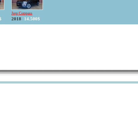
Jeep Compass
$
2018
14.500$