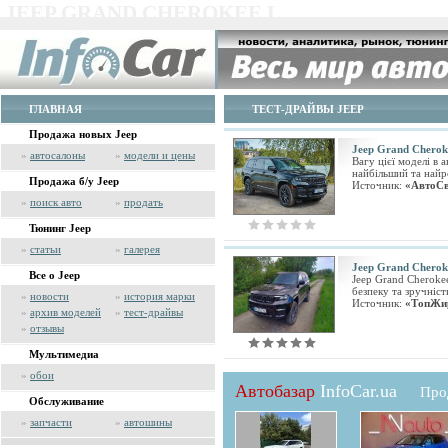
JEEP GRAND CHEROKEE L
ГЛАВНАЯ
ТЕСТ-ДРАЙВЫ JEEP
Продажа новых Jeep
Jeep Grand Cherok
»
автосалоны
»
модели и цены
Вагу цієї моделі в 
найбільший та найр
Продажа б/у Jeep
Источник:
«АвтоСв
»
поиск авто
»
продать
Тюнинг Jeep
»
статьи
»
галерея
Jeep Grand Cherok
Все о Jeep
Jeep Grand Cheroke
безпеку та зручніст
»
новости
»
история марки
Источник:
«ТопЖи
»
архив моделей
»
тест-драйвы
»
отзывы
Мультимедиа
»
обои
Автобазар
InfoCar.ua
Про
Обслуживание
»
запчасти
»
автошины