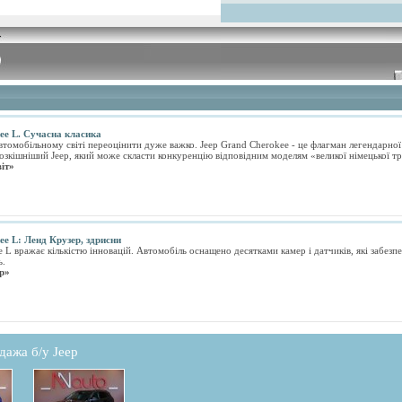
ee L. Сучасна класика
автомобільному світі переоцінити дуже важко. Jeep Grand Cherokee - це флагман легендарної
озкішніший Jeep, який може скласти конкуренцію відповідним моделям «великої німецької тр
іт»
ee L: Ленд Крузер, здрисни
e L вражає кількістю інновацій. Автомобіль оснащено десятками камер і датчиків, які забез
ь.
р»
дажа б/у Jeep