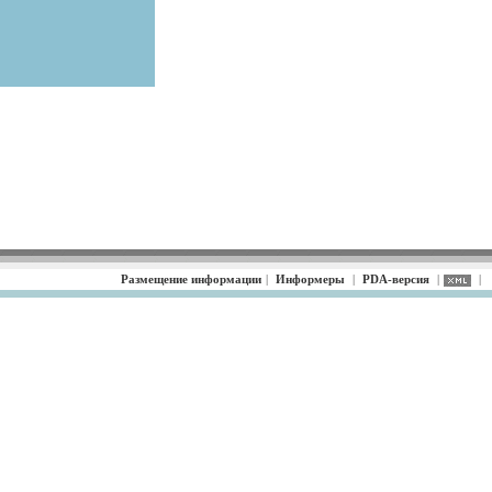
Размещение информации
|
Информеры
|
PDA-версия
|
|