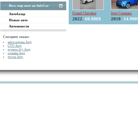
Весь мир авто на InfoCar
Grand Cherokee
Jeep Compass
Автобазар
2022
60.000$
2018
14.900
Новые авто
Автоновости
Смотрите также:
автосалоны Jeep
СТО Jeep
купить б/у Jeep
отзывы Jeep
тесты Jeep