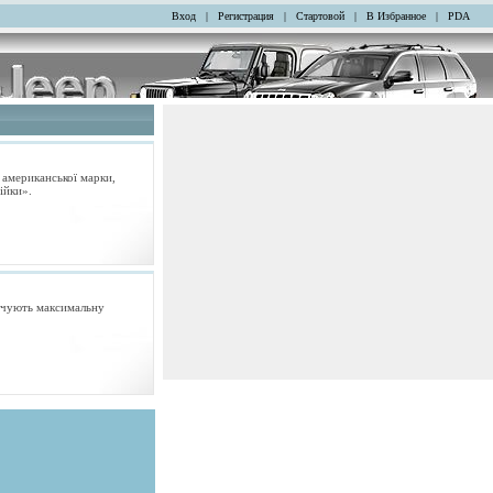
Вход
|
Регистрация
|
Стартовой
|
В Избранное
|
PDA
 американської марки,
ійки».
печують максимальну