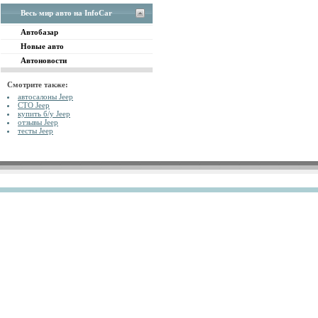
Весь мир авто на InfoCar
Автобазар
Новые авто
Автоновости
Смотрите также:
автосалоны Jeep
СТО Jeep
купить б/у Jeep
отзывы Jeep
тесты Jeep