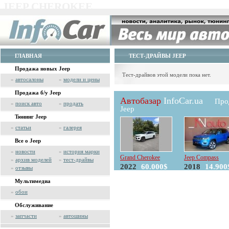
JEEP CHEROKEE
ГЛАВНАЯ
ТЕСТ-ДРАЙВЫ JEEP
Продажа новых Jeep
Тест-драйвов этой модели пока нет.
»
автосалоны
»
модели и цены
Продажа б/у Jeep
Автобазар
InfoCar.ua
Про
»
поиск авто
»
продать
Jeep
Тюнинг Jeep
»
статьи
»
галерея
Все о Jeep
»
новости
»
история марки
Grand Cherokee
Jeep Compass
»
архив моделей
»
тест-драйвы
2022
60.000$
2018
14.900
»
отзывы
Мультимедиа
»
обои
Обслуживание
»
запчасти
»
автошины