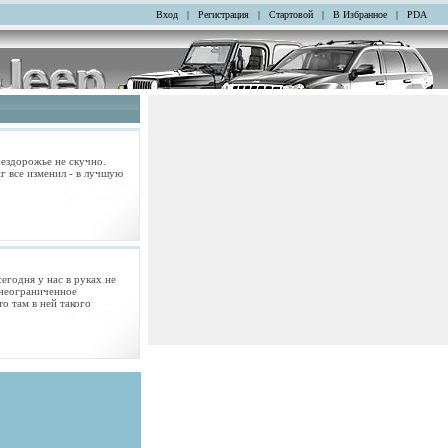
Вход
|
Регистрация
|
Стартовой
|
В Избранное
|
PDA
бездорожье не скучно.
г все изменил - в лучшую
сегодня у нас в руках не
 неограниченное
о там в ней такого