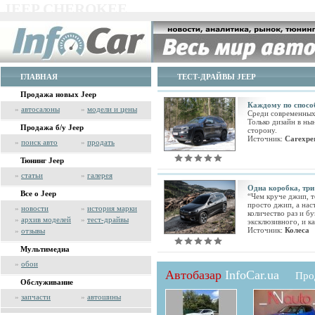
JEEP CHEROKEE
ГЛАВНАЯ
ТЕСТ-ДРАЙВЫ JEEP
Продажа новых Jeep
Каждому по спосо
»
автосалоны
»
модели и цены
Среди современных 
Только дизайн в ны
Продажа б/у Jeep
сторону.
Источник:
Carexper
»
поиск авто
»
продать
Тюнинг Jeep
»
статьи
»
галерея
Одна коробка, три
Все о Jeep
“Чем круче джип, те
просто джип, а нас
»
новости
»
история марки
количество раз и б
»
архив моделей
»
тест-драйвы
эксклюзивного, и ка
Источник:
Колеса
»
отзывы
Мультимедиа
»
обои
Автобазар
InfoCar.ua
Про
Обслуживание
»
запчасти
»
автошины