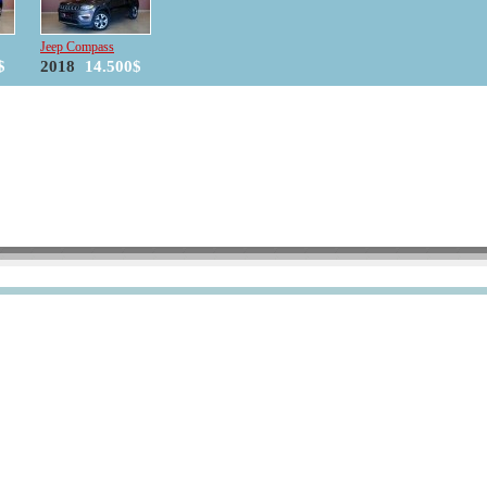
Jeep Compass
$
2018
14.500$