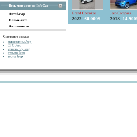
Весь мир авто на InfoCar
Grand Cherokee
Jeep Compass
Автобазар
2022
60.000$
2018
14.900
Новые авто
Автоновости
Смотрите также:
автосалоны Jeep
СТО Jeep
купить б/у Jeep
отзывы Jeep
тесты Jeep