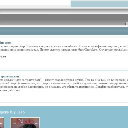
бностям
кроссоверов Jeep Cherokee - один из самых способных. С ним и на асфальте хорошо, и на 
нешнем поколении подкачал. Прямо скажем: страшноват был Cherokee. К счастью, рестайлин
t.ru
 трансмиссии
м дальше идти за трактором”, - гласит старая мудрая шутка. Так-то оно так, но во-первых, 
тоящий Jeep. А во-вторых, это Jeep с автоматом, который в случае чего можно выдергивать
уксировать на любое расстояние, не опасаясь угробить трансмиссию. Давайте разбираться, чт
к это работает.
дажа б/у Jeep