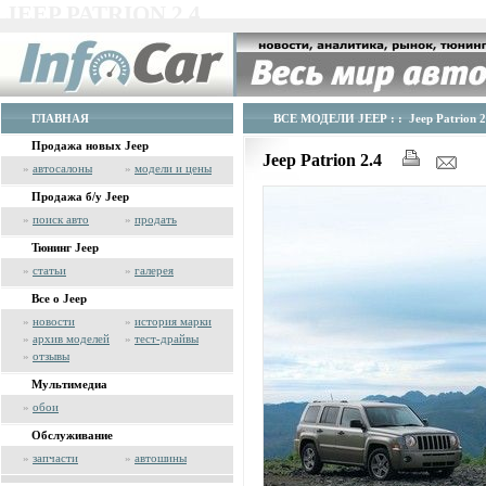
JEEP PATRION 2.4
ГЛАВНАЯ
ВСЕ МОДЕЛИ JEEP
: : Jeep Patrion 2
Продажа новых Jeep
Jeep Patrion 2.4
»
автосалоны
»
модели и цены
Продажа б/у Jeep
»
поиск авто
»
продать
Тюнинг Jeep
»
статьи
»
галерея
Все о Jeep
»
новости
»
история марки
»
архив моделей
»
тест-драйвы
»
отзывы
Мультимедиа
»
обои
Обслуживание
»
запчасти
»
автошины