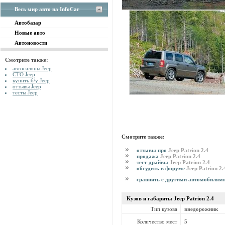
Весь мир авто на InfoCar
Автобазар
Новые авто
Автоновости
Смотрите также:
автосалоны Jeep
СТО Jeep
купить б/у Jeep
отзывы Jeep
тесты Jeep
Смотрите также:
отзывы про
Jeep Patrion 2.4
продажа
Jeep Patrion 2.4
тест-драйвы
Jeep Patrion 2.4
обсудить в форуме
Jeep Patrion 2.
сравнить с другими автомобилям
Кузов и габариты Jeep
Patrion 2.4
Тип кузова
внедорожник
Количество мест
5