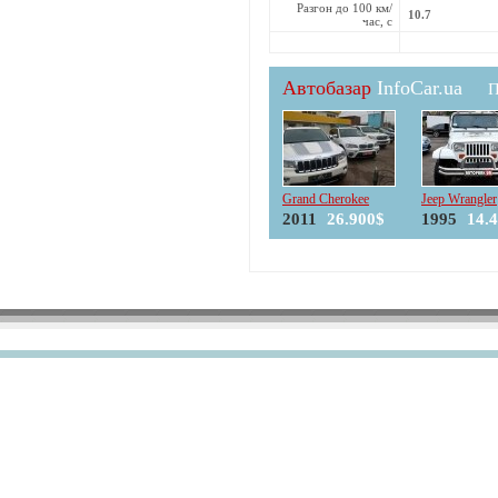
Разгон до 100 км/
10.7
час, с
Автобазар
InfoCar.ua
П
Grand Cherokee
Jeep Wrangler
2011
26.900$
1995
14.