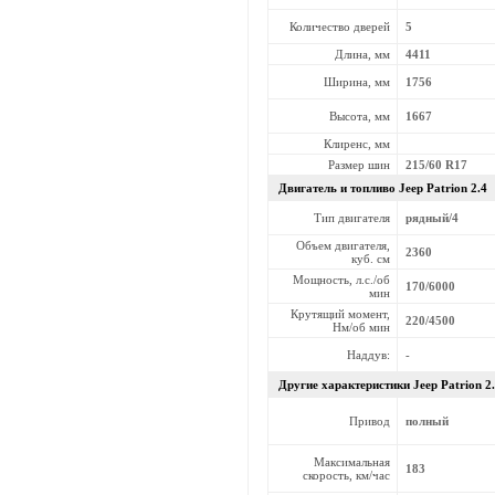
Количество дверей
5
Длина, мм
4411
Ширина, мм
1756
Высота, мм
1667
Клиренс, мм
Размер шин
215/60 R17
Двигатель и топливо Jeep
Patrion 2.4
Тип двигателя
рядный/4
Объем двигателя,
2360
куб. см
Мощность, л.с./об
170/6000
мин
Крутящий момент,
220/4500
Нм/об мин
Наддув:
-
Другие характеристики Jeep
Patrion 2
Привод
полный
Максимальная
183
скорость, км/час