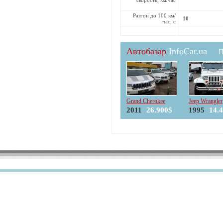
Разгон до 100 км/
10
час, с
Автобазар
InfoCar.ua
П
Grand Cherokee
Jeep Wrangler
2011
26.900$
1995
14.