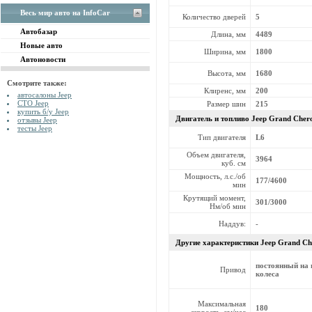
Весь мир авто на InfoCar
Количество дверей
5
Автобазар
Длина, мм
4489
Новые авто
Ширина, мм
1800
Автоновости
Высота, мм
1680
Смотрите также:
Клиренс, мм
200
автосалоны Jeep
СТО Jeep
Размер шин
215
купить б/у Jeep
Двигатель и топливо Jeep
Grand Chero
отзывы Jeep
тесты Jeep
Тип двигателя
L6
Объем двигателя,
3964
куб. см
Мощность, л.с./об
177/4600
мин
Крутящий момент,
301/3000
Нм/об мин
Наддув:
-
Другие характеристики Jeep
Grand Ch
постоянный на 
Привод
колеса
Максимальная
180
скорость, км/час