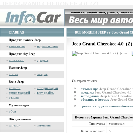
JEEP GRAND CHEROKEE 4.0 (Z)
ГЛАВНАЯ
ВСЕ МОДЕЛИ JEEP
: : Jeep Grand C
Продажа новых Jeep
Jeep Grand Cherokee 4.0 (Z
»
автосалоны
»
модели и цены
Продажа б/у Jeep
»
поиск авто
»
продать
Тюнинг Jeep
»
статьи
»
галерея
Смотрите также:
Все о Jeep
»
новости
»
история марки
отзывы про
Jeep Grand Cherokee 
продажа
Jeep Grand Cherokee 4.0
»
архив моделей
»
тест-драйвы
тест-драйвы
Jeep Grand Cherokee 
»
отзывы
обсудить в форуме
Jeep Grand Che
Мультимедиа
сравнить с другими автомобилям
»
обои
Кузов и габариты Jeep
Grand Cheroke
Обслуживание
Тип кузова
универсал
»
запчасти
»
автошины
Количество мест
5