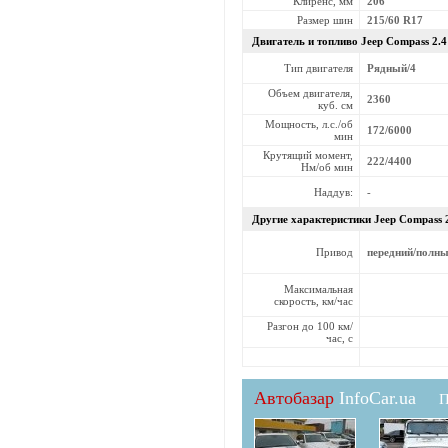
Клиренс, мм
206
Размер шин
215/60 R17
Двигатель и топливо Jeep
Compass 2.4
Тип двигателя
Рядный/4
Объем двигателя,
2360
куб. см
Мощность, л.с./об
172/6000
мин
Крутящий момент,
222/4400
Нм/об мин
Наддув:
-
Другие характеристики Jeep
Compass 
Привод
передний/полн
Максимальная
скорость, км/час
Разгон до 100 км/
час, с
Автобазар
InfoCar.ua
П