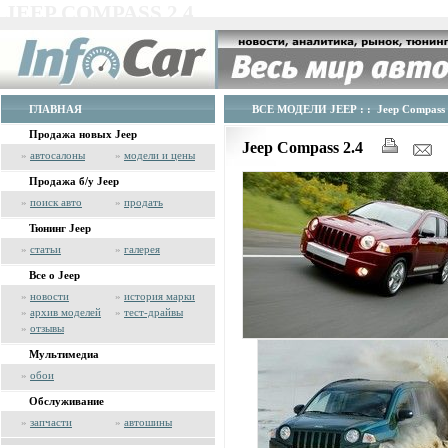
JEEP COMPASS 2.4
ГЛАВНАЯ
ВСЕ МОДЕЛИ JEEP
: : Jeep Compass 
Продажа новых Jeep
Jeep Compass 2.4
»
автосалоны
»
модели и цены
Продажа б/у Jeep
»
поиск авто
»
продать
Тюнинг Jeep
»
статьи
»
галерея
Все о Jeep
»
новости
»
история марки
»
архив моделей
»
тест-драйвы
»
отзывы
Мультимедиа
»
обои
Обслуживание
»
запчасти
»
автошины