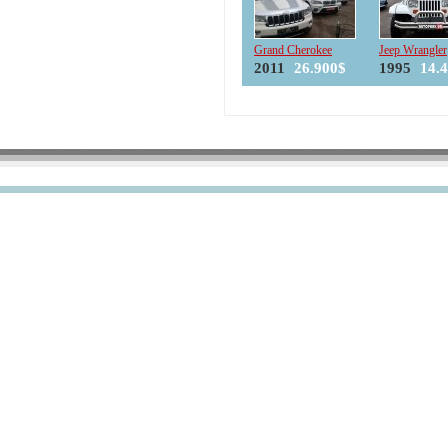
Grand Cherokee
Jeep Wrangler
2011
26.900$
1995
14.