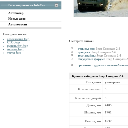
Весь мир авто на InfoCar
Автобазар
Новые авто
Автоновости
Смотрите также:
автосалоны Jeep
Смотрите также:
СТО Jeep
купить б/у Jeep
отзывы про
Jeep Compass 2.4
отзывы Jeep
продажа
Jeep Compass 2.4
тесты Jeep
тест-драйвы
Jeep Compass 2.4
обсудить в форуме
Jeep Compass 2
сравнить с другими автомобилям
Кузов и габариты Jeep
Compass 2.4
Тип кузова
универсал
Количество мест
5
Количество дверей
5
Длина, мм
4405
Ширина, мм
1761
Высота, мм
1632