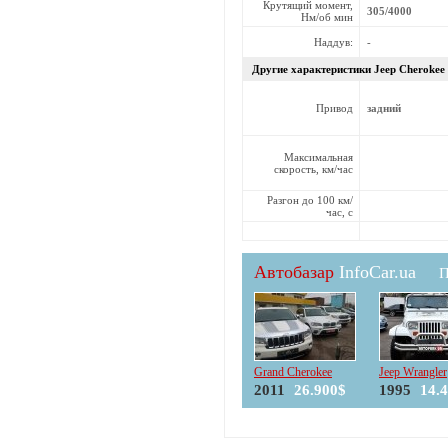
Крутящий момент,
305/4000
Нм/об мин
Наддув:
-
Другие характеристики Jeep
Cherokee 
Привод
задний
Максимальная
скорость, км/час
Разгон до 100 км/
час, с
Автобазар
InfoCar.ua
П
Grand Cherokee
Jeep Wrangler
2011
26.900$
1995
14.