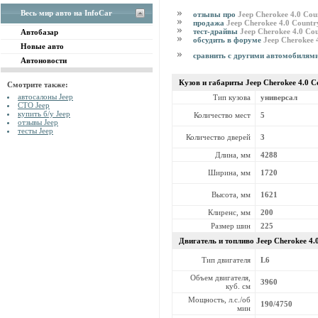
Весь мир авто на InfoCar
отзывы про
Jeep Cherokee 4.0 Cou
продажа
Jeep Cherokee 4.0 Countr
тест-драйвы
Jeep Cherokee 4.0 Co
Автобазар
обсудить в форуме
Jeep Cherokee 
Новые авто
сравнить с другими автомобилям
Автоновости
Кузов и габариты Jeep
Cherokee 4.0 C
Смотрите также:
автосалоны Jeep
Тип кузова
универсал
СТО Jeep
купить б/у Jeep
Количество мест
5
отзывы Jeep
тесты Jeep
Количество дверей
3
Длина, мм
4288
Ширина, мм
1720
Высота, мм
1621
Клиренс, мм
200
Размер шин
225
Двигатель и топливо Jeep
Cherokee 4.
Тип двигателя
L6
Объем двигателя,
3960
куб. см
Мощность, л.с./об
190/4750
мин