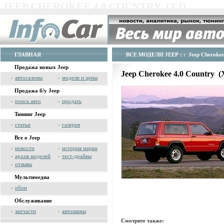
JEEP CHEROKEE 4.0 COUNTRY (XJ)
ГЛАВНАЯ
ВСЕ МОДЕЛИ JEEP
: : Jeep Cherokee
Продажа новых Jeep
Jeep Cherokee 4.0 Country 
»
автосалоны
»
модели и цены
Продажа б/у Jeep
»
поиск авто
»
продать
Тюнинг Jeep
»
статьи
»
галерея
Все о Jeep
»
новости
»
история марки
»
архив моделей
»
тест-драйвы
»
отзывы
Мультимедиа
»
обои
Обслуживание
»
запчасти
»
автошины
Смотрите также: